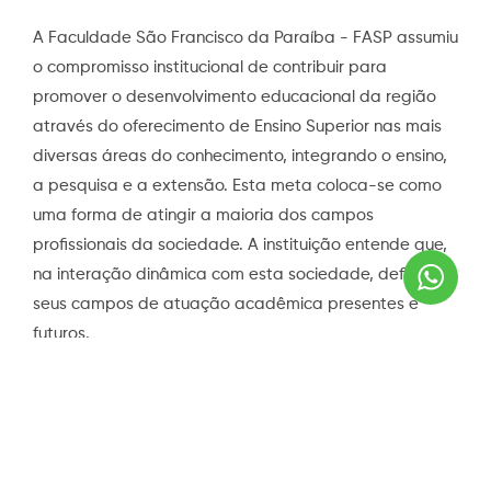
A Faculdade São Francisco da Paraíba - FASP assumiu
o compromisso institucional de contribuir para
promover o desenvolvimento educacional da região
através do oferecimento de Ensino Superior nas mais
diversas áreas do conhecimento, integrando o ensino,
a pesquisa e a extensão. Esta meta coloca-se como
uma forma de atingir a maioria dos campos
profissionais da sociedade. A instituição entende que,
Wha
na interação dinâmica com esta sociedade, define os
seus campos de atuação acadêmica presentes e
futuros.
A partir desse compromisso define sua política de
trabalho em consonância com as necessidades e
expectativas gerais da sociedade local e em interface
permanente com o mercado de trabalho global e o
sistema educacional superior. Neste processo cabe